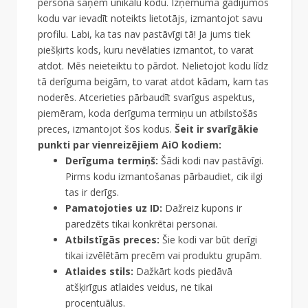
persona saņem unikālu kodu. Izņēmuma gadījumos
kodu var ievadīt noteikts lietotājs, izmantojot savu
profilu. Labi, ka tas nav pastāvīgi tā! Ja jums tiek
piešķirts kods, kuru nevēlaties izmantot, to varat
atdot. Mēs neieteiktu to pārdot. Nelietojot kodu līdz
tā derīguma beigām, to varat atdot kādam, kam tas
noderēs. Atcerieties pārbaudīt svarīgus aspektus,
piemēram, koda derīguma termiņu un atbilstošās
preces, izmantojot šos kodus.
Šeit ir svarīgākie
punkti par vienreizējiem AiO kodiem:
Derīguma termiņš:
Šādi kodi nav pastāvīgi.
Pirms kodu izmantošanas pārbaudiet, cik ilgi
tas ir derīgs.
Pamatojoties uz ID:
Dažreiz kupons ir
paredzēts tikai konkrētai personai.
Atbilstīgās preces:
Šie kodi var būt derīgi
tikai izvēlētām precēm vai produktu grupām.
Atlaides stils:
Dažkārt kods piedāvā
atšķirīgus atlaides veidus, ne tikai
procentuālus.