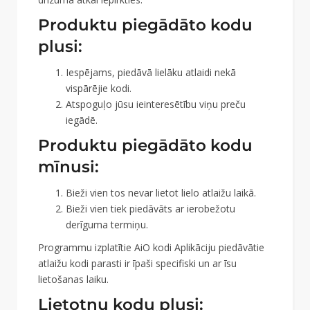
Produktu piegādāto kodu
plusi:
Iespējams, piedāvā lielāku atlaidi nekā
vispārējie kodi.
Atspoguļo jūsu ieinteresētību viņu preču
iegādē.
Produktu piegādāto kodu
mīnusi:
Bieži vien tos nevar lietot lielo atlaižu laikā.
Bieži vien tiek piedāvāts ar ierobežotu
derīguma termiņu.
Programmu izplatītie AiO kodi Aplikāciju piedāvātie
atlaižu kodi parasti ir īpaši specifiski un ar īsu
lietošanas laiku.
Lietotņu kodu plusi: