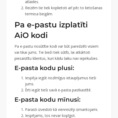
atlaides.
Reizēm tie tiek koplietoti arī pēc to lietošanas
termiņa beigām.
Pa e-pastu izplatīti
AiO kodi
Pa e-pastu nosūtītie kodi var būt paredzēti visiem
vai tikai jums. Tie bieži tiek sūtīti, lai atkārtoti
piesaistītu klientus, kuri kādu laiku nav iepirkušies.
E-pasta kodu plusi:
Iespēja iegūt nozīmīgus ietaupījumus tieši
jums.
Ērti iegūt tieši savā e-pasta pastkastītē.
E-pasta kodu mīnusi:
Parasti izveidoti kā vienreizēji izmantojami.
Iespējams, tos nevar kopīgot.