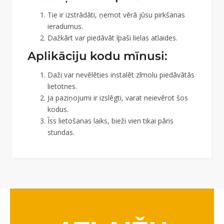
Tie ir izstrādāti, ņemot vērā jūsu pirkšanas
ieradumus.
Dažkārt var piedāvāt īpaši lielas atlaides.
Aplikāciju kodu mīnusi:
Daži var nevēlēties instalēt zīmolu piedāvātās
lietotnes.
Ja paziņojumi ir izslēgti, varat neievērot šos
kodus.
Īss lietošanas laiks, bieži vien tikai pāris
stundas.