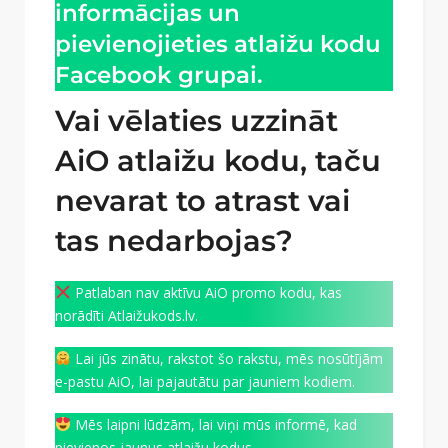
informācijas un
pievienojieties atlaižu kodu
Facebook grupai.
Vai vēlaties uzzināt
AiO atlaižu kodu, taču
nevarat to atrast vai
tas nedarbojas?
Patlaban nav aktīvu AiO promo kodu, kas
norādīti Atlaižukods.lv.
Lai jūs zinātu, rakstot šo rakstu, mēs nosūtījām
e-pastu AiO, lai pajautātu par jauniem kodiem.
Mēs laipni lūdzām, lai viņi mūs informē, kad
pievienos jaunus atlaižu kodus.