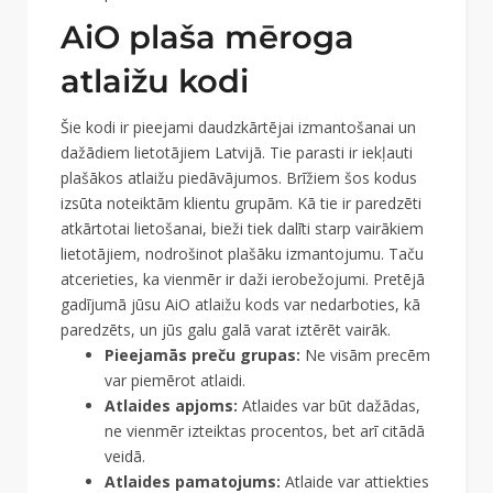
AiO plaša mēroga
atlaižu kodi
Šie kodi ir pieejami daudzkārtējai izmantošanai un
dažādiem lietotājiem Latvijā. Tie parasti ir iekļauti
plašākos atlaižu piedāvājumos. Brīžiem šos kodus
izsūta noteiktām klientu grupām. Kā tie ir paredzēti
atkārtotai lietošanai, bieži tiek dalīti starp vairākiem
lietotājiem, nodrošinot plašāku izmantojumu. Taču
atcerieties, ka vienmēr ir daži ierobežojumi. Pretējā
gadījumā jūsu AiO atlaižu kods var nedarboties, kā
paredzēts, un jūs galu galā varat iztērēt vairāk.
Pieejamās preču grupas:
Ne visām precēm
var piemērot atlaidi.
Atlaides apjoms:
Atlaides var būt dažādas,
ne vienmēr izteiktas procentos, bet arī citādā
veidā.
Atlaides pamatojums:
Atlaide var attiekties