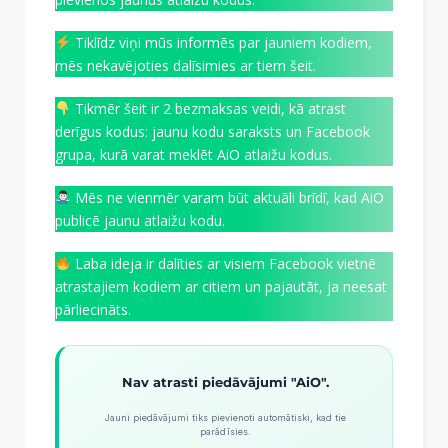
Tiklīdz viņi mūs informēs par jauniem kodiem,
mēs nekavējoties dalīsimies ar tiem šeit.
Tikmēr šeit ir 2 bezmaksas veidi, kā atrast
derīgus kodus: jaunu kodu saraksts un Facebook
grupa, kurā varat meklēt AiO atlaižu kodus.
Mēs ne vienmēr varam būt aktuāli brīdī, kad AiO
publicē jaunu atlaižu kodu.
Laba ideja ir dalīties ar visiem Facebook vietnē
atrastajiem kodiem ar citiem un pajautāt, ja neesat
pārliecināts.
Nav atrasti piedāvājumi "AiO".
Jauni piedāvājumi tiks pievienoti automātiski, kad tie
parādīsies.