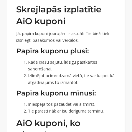
Skrejlapās izplatītie
AiO kuponi
Jā, papīra kuponi joprojām ir aktuāli! Tie bieži tiek
izsniegti pasākumos vai veikalos.
Papīra kuponu plusi:
Rada īpašu sajūtu, līdzīgu pastkartes
saņemšanai.
Izlīmējot acīmredzamā vietā, tie var kalpot kā
atgādinājums to izmantot.
Papīra kuponu mīnusi:
Ir iespēja tos pazaudēt vai aizmirst.
Tie parasti nāk ar īsu derīguma termiņu.
AiO kuponi, ko