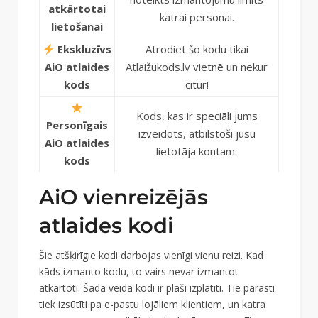
atkārtotai
katrai personai.
lietošanai
Ekskluzīvs
Atrodiet šo kodu tikai
AiO atlaides
Atlaižukods.lv vietnē un nekur
kods
citur!
Kods, kas ir speciāli jums
Personīgais
izveidots, atbilstoši jūsu
AiO atlaides
lietotāja kontam.
kods
AiO vienreizējās
atlaides kodi
Šie atšķirīgie kodi darbojas vienīgi vienu reizi. Kad
kāds izmanto kodu, to vairs nevar izmantot
atkārtoti. Šāda veida kodi ir plaši izplatīti. Tie parasti
tiek izsūtīti pa e-pastu lojāliem klientiem, un katra