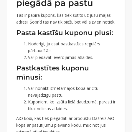
piegādā pa pastu
Tas ir papīra kupons, kas tiek sūtīts uz jūsu mājas
adresi. Šobrīd tas nav tik bieži, bet vēl aizvien notiek.
Pasta kastīšu kuponu plusi:
Noderīgi, ja esat pastkastītes regulārs
pārbaudītājs.
Var piedāvāt ievērojamas atlaides.
Pastkastītes kuponu
mīnusi:
Var nonākt izmetamajos kopā ar citu
nevajadzīgu pastu.
Kuponiem, ko izsūta lielā daudzumā, parasti ir
tikai nelielas atlaides.
AiO kodi, kas tiek piegādāti ar produktu Dažreiz AiO
kopā ar pasūtījumu pievieno kodu, mudinot jūs
drīzumā atkal iepirkties.