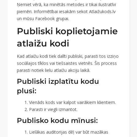
Ņemiet vērā, ka minētās metodes ir tikai ilustratīvi
piemēri. Informētībai iesakām sekot Atlaižukods.lv
un mūsu Facebook grupai.
Publiski koplietojamie
atlaižu kodi
Kad atlaižu kodi tiek dalīti publiski, parasti tos izziņo
sociālajos tīklos vai tiešsaistes vietnēs. Šis process
parasti notiek lielu atlaižu akciju laikā.
Publiski izplatītu kodu
plusi:
Vienāds kods var kalpot vairākiem klientiem.
Parasti ir viegli izmantot.
Publisko kodu mīnusi:
Lielākas auditorijas dēļ var būt mazākas