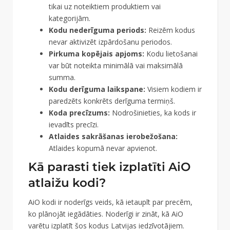
tikai uz noteiktiem produktiem vai
kategorijām.
Kodu nederīguma periods:
Reizēm kodus
nevar aktivizēt izpārdošanu periodos.
Pirkuma kopējais apjoms:
Kodu lietošanai
var būt noteikta minimālā vai maksimālā
summa.
Kodu derīguma laikspane:
Visiem kodiem ir
paredzēts konkrēts derīguma termiņš.
Koda precīzums:
Nodrošinieties, ka kods ir
ievadīts precīzi.
Atlaides sakrāšanas ierobežošana:
Atlaides kopumā nevar apvienot.
Kā parasti tiek izplatīti AiO
atlaižu kodi?
AiO kodi ir noderīgs veids, kā ietaupīt par precēm,
ko plānojāt iegādāties. Noderīgi ir zināt, kā AiO
varētu izplatīt šos kodus Latvijas iedzīvotājiem.