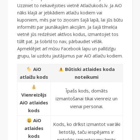
Uzziniet to nekavējoties vietnē Atlaižukods.lv. Ja AiO
nāks klajā ar jebkādiem atlaižu kodiem vai
kuponiem, mēs par to ziņosim šajā lapā, lai jūs būtu
informēti par jaunākajām akcijām. Ja šajā tīmekļa
vietnē jūs redzēsiet aktīvos kodus, izmantojiet tos
tūlīt pat. Ja šobrīd to nav, pārbaudiet vēlāk.
Apmeklējiet arī mūsu Facebook lapu un palīdzīgu
grupu, lai uzdotu jautājumus par AiO atlaižu kodiem.
AiO
Būtiski atlaides koda
atlaižu kods
noteikumi
Īpašs kods, domāts
Vienreizējs
izmantošanai tikai vienreiz un
AiO atlaides
vienai personai.
kods
AiO
Kods, ko drīkst izmantot vairāki
atlaides
lietotāji, taču iespējams ir
kods
noteikts izmantojumu limits