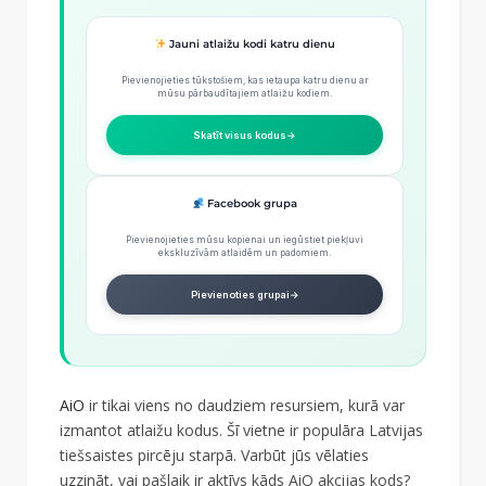
Jauni atlaižu kodi katru dienu
Pievienojieties tūkstošiem, kas ietaupa katru dienu ar
mūsu pārbaudītajiem atlaižu kodiem.
Skatīt visus kodus
→
Facebook grupa
Pievienojieties mūsu kopienai un iegūstiet piekļuvi
ekskluzīvām atlaidēm un padomiem.
Pievienoties grupai
→
AiO
ir tikai viens no daudziem resursiem, kurā var
izmantot atlaižu kodus. Šī vietne ir populāra Latvijas
tiešsaistes pircēju starpā. Varbūt jūs vēlaties
uzzināt, vai pašlaik ir aktīvs kāds AiO akcijas kods?